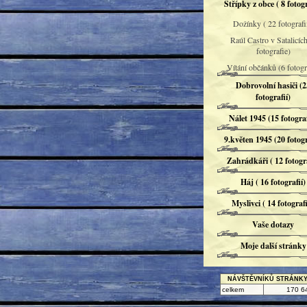
Střípky z obce ( 8 fotogr
Dožínky ( 22 fotografií
Raúl Castro v Satalicích
fotografie)
Vítání občánků (6 fotogra
Dobrovolní hasiči (2
fotografií)
Nálet 1945 (15 fotograf
9.květen 1945 (20 fotogr
Zahrádkáři ( 12 fotogra
Háj ( 16 fotografií)
Myslivci ( 14 fotografi
Vaše dotazy
Moje další stránky
NÁVŠTĚVNÍKŮ STRÁNK
celkem
170 6