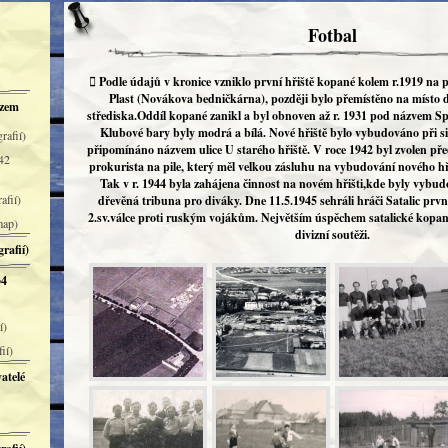
Fotbal
 Podle údajů v kronice vzniklo první hřiště kopané kolem r.1919 na
Plast (Novákova bedničkárna), později bylo přemístěno na místo 
azem
střediska.Oddíl kopané zanikl a byl obnoven až r. 1931 pod názvem Spo
Klubové bary byly modrá a bílá. Nové hřiště bylo vybudováno při siln
rafií)
připomínáno názvem ulice U starého hřiště. V roce 1942 byl zvolen př
 42
prokurista na pile, který měl velkou zásluhu na vybudování nového hři
Tak v r. 1944 byla zahájena činnost na novém hřišti,kde byly vybudo
afií)
dřevěná tribuna pro diváky. Dne 11.5.1945 sehráli hráči Satalic prv
2.sv.válce proti ruským vojákům. Největším úspěchem satalické kopan
map)
divizní soutěži.
rafií)
34
í)
ií)
atelé