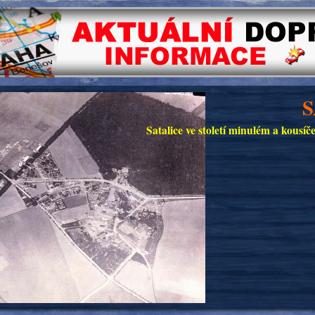
S
Satalice ve století minulém a kousí