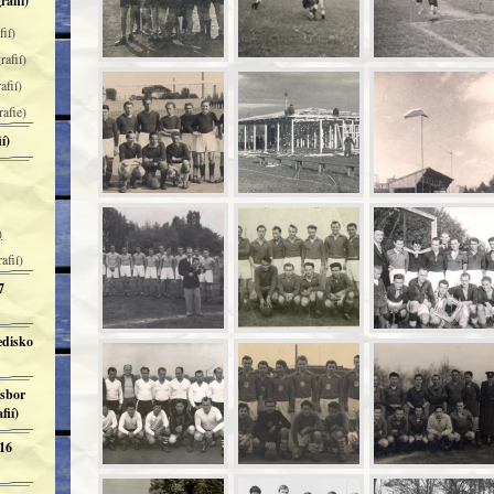
rafií)
ií)
rafií)
afií)
rafie)
í)
)
afií)
7
edisko
 sbor
fií)
 16