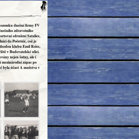
 pozemku dnešní firmy FV
dnešního zdravotního
rtovní sdružení Satalice.
ici do Počernic, což je
edsedou klubu Emil Reiss,
ště v Budovatelské ulici.
vány nejen šatny, ale i
ní mezinárodní zápas po
é byla účast A mužstva v