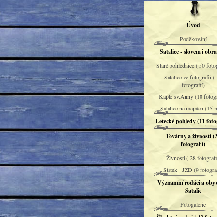
Úvod
Poděkování
Satalice - slovem i obr
Staré pohlednice ( 50 fotog
Satalice ve fotografii (
fotografií)
Kaple sv.Anny (10 fotogr
Satalice na mapách (15 
Letecké pohledy (11 fotog
Továrny a živnosti (
fotografií)
Živnosti ( 28 fotografi
Statek - JZD (9 fotograf
Významní rodáci a obyv
Satalic
Fotogalerie