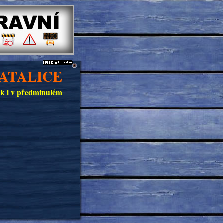
ATALICE
ček i v předminulém