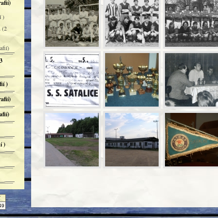
afií)
 )
 (2
fií)
3
ií )
afií)
fií)
í )
Y
49