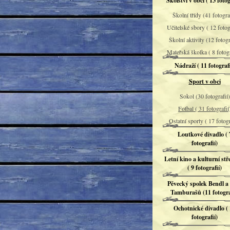
Školství v obci ( 13 fotog
Školní třídy (41 fotograf
Učitelské sbory ( 12 fotog
Školní aktivity (12 fotogr
Mateřská školka ( 8 fotog
Nádraží ( 11 fotografi
Sport v obci
Sokol (30 fotografií)
Fotbal ( 31 fotografií
Ostatní sporty ( 17 fotogr
Loutkové divadlo ( 
fotografií)
Letní kino a kulturní stř
( 9 fotografií)
Pěvecký spolek Bendl a
Tamburašů (11 fotogra
Ochotnické divadlo (
fotografií)