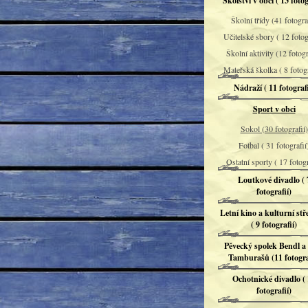
Školství v obci ( 13 fotog
Školní třídy (41 fotograf
Učitelské sbory ( 12 fotog
Školní aktivity (12 fotogr
Mateřská školka ( 8 fotog
Nádraží ( 11 fotografi
Sport v obci
Sokol (30 fotografií)
Fotbal ( 31 fotografií
Ostatní sporty ( 17 fotogr
Loutkové divadlo ( 
fotografií)
Letní kino a kulturní stř
( 9 fotografií)
Pěvecký spolek Bendl a
Tamburašů (11 fotogra
Ochotnické divadlo (
fotografií)