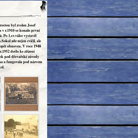
rostou byl zvolen Josef
a v r.1910 se konalo první
. Po 1.sv.válce vystavěl
Sokol zde nejen cvičil, ale
 opět obnoven. V roce 1948
r.1952 došlo ke zřízení
rok pod dřevařské závody
ěna a fungovala pod názvem
ol.