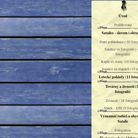
Úvod
Poděkování
Satalice - slovem i obr
Staré pohlednice ( 50 fotog
Satalice ve fotografii (
fotografií)
Kaple sv.Anny (10 fotogr
Satalice na mapách (15 
Letecké pohledy (11 fotog
Továrny a živnosti (
fotografií)
Živnosti ( 28 fotografi
Statek - JZD (9 fotograf
Významní rodáci a obyv
Satalic
Fotogalerie