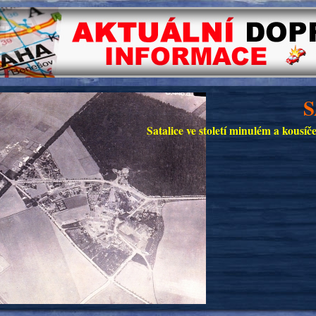
S
Satalice ve století minulém a kousí