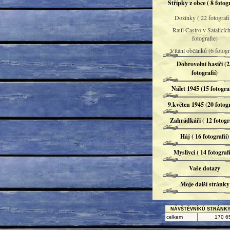
Střípky z obce ( 8 fotogr
Dožínky ( 22 fotografií
Raúl Castro v Satalicích
fotografie)
Vítání občánků (6 fotogra
Dobrovolní hasiči (2
fotografií)
Nálet 1945 (15 fotograf
9.květen 1945 (20 fotogr
Zahrádkáři ( 12 fotogra
Háj ( 16 fotografií)
Myslivci ( 14 fotografi
Vaše dotazy
Moje další stránky
NÁVŠTĚVNÍKŮ STRÁNK
celkem
170 6