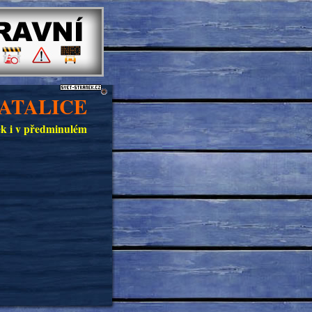
ATALICE
ček i v předminulém