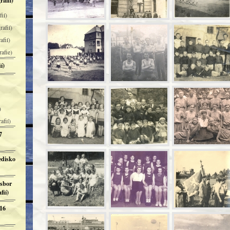
rafií)
ií)
rafií)
afií)
rafie)
í)
)
afií)
7
edisko
 sbor
fií)
 16