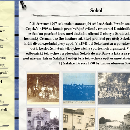
Sokol
 21.července 1907 se konala ustanovující schůze Sokola.Prvním sta
Čepek.V r.1908 se konalo první veřejné cvičení v restauraci U nádraží 
azem
cvičení na posečené louce mezi dnešními ulicemi U obory a Stratovská
hostinský Cerman u svého hostince sál, který pronajal pro účely Sokola.
rafií)
hrál i divadlo,pořádal plesy apod. V r.1941 byl Sokol zrušen a po válce
 42
došlo ke sloučení všech tělovýchovných a sportovních organizací. V 
odborářské tělovýchovy a převedení Sokola do n.p.Barvy a laky a za 
afií)
pod názvem Tatran Satalice. Později byla tělovýchova opět osamostatn
TJ Satalice. Po roce 1990 byl znovu obnoven Sok
map)
rafií)
34
í)
ií)
atelé