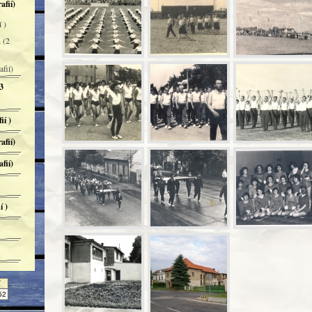
afií)
 )
 (2
fií)
3
ií )
afií)
fií)
í )
Y
52