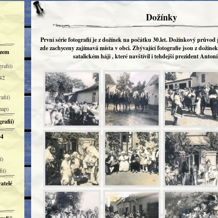
Dožínky
První série fotografií je z dožínek na počátku 30.let. Dožínkový průvod 
zde zachyceny zajímavá místa v obci. Zbývající fotografie jsou z dožínek 
azem
satalickém háji , které navštívil i tehdejší prezident Anto
rafií)
 42
afií)
map)
rafií)
34
í)
ií)
atelé