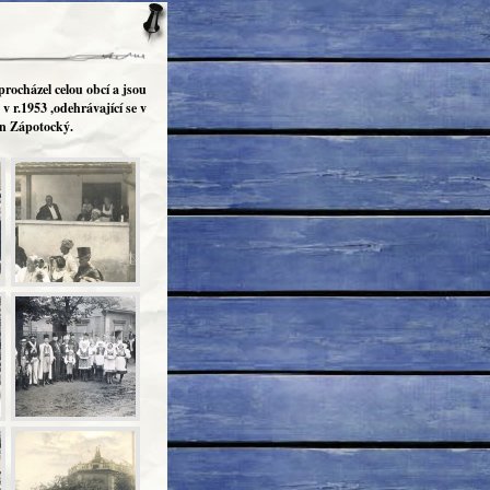
procházel celou obcí a jsou
v r.1953 ,odehrávající se v
nín Zápotocký.