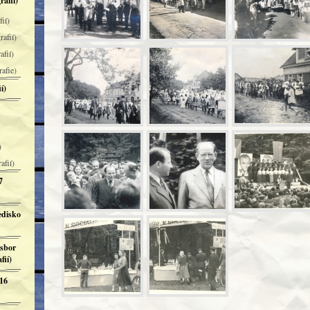
rafií)
ií)
rafií)
afií)
rafie)
í)
)
afií)
7
edisko
 sbor
fií)
 16