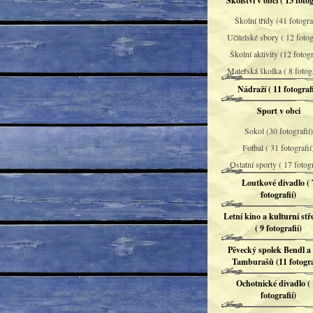
Školství v obci ( 13 fotog
Školní třídy (41 fotograf
Učitelské sbory ( 12 fotog
Školní aktivity (12 fotogr
Mateřská školka ( 8 fotog
Nádraží ( 11 fotografi
Sport v obci
Sokol (30 fotografií)
Fotbal ( 31 fotografií
Ostatní sporty ( 17 fotogr
Loutkové divadlo ( 
fotografií)
Letní kino a kulturní stř
( 9 fotografií)
Pěvecký spolek Bendl a
Tamburašů (11 fotogra
Ochotnické divadlo (
fotografií)