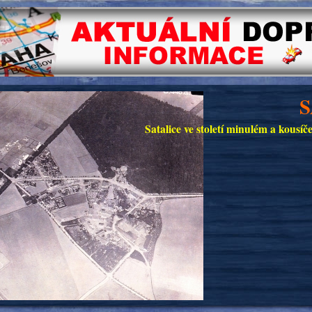
S
Satalice ve století minulém a kousí