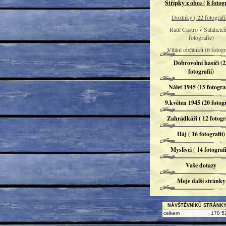
Střípky z obce ( 8 fotogr
Dožínky ( 22 fotografií
Raúl Castro v Satalicích
fotografie)
Vítání občánků (6 fotogra
Dobrovolní hasiči (2
fotografií)
Nálet 1945 (15 fotograf
9.květen 1945 (20 fotogr
Zahrádkáři ( 12 fotogra
Háj ( 16 fotografií)
Myslivci ( 14 fotografi
Vaše dotazy
Moje další stránky
NÁVŠTĚVNÍKŮ STRÁNK
celkem
170 5