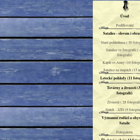
Úvod
Poděkování
Satalice - slovem i obr
Staré pohlednice ( 50 fotog
Satalice ve fotografii (
fotografií)
Kaple sv.Anny (10 fotogr
Satalice na mapách (15 
Letecké pohledy (11 fotog
Továrny a živnosti (
fotografií)
Živnosti ( 28 fotografi
Statek - JZD (9 fotograf
Významní rodáci a obyv
Satalic
Fotogalerie