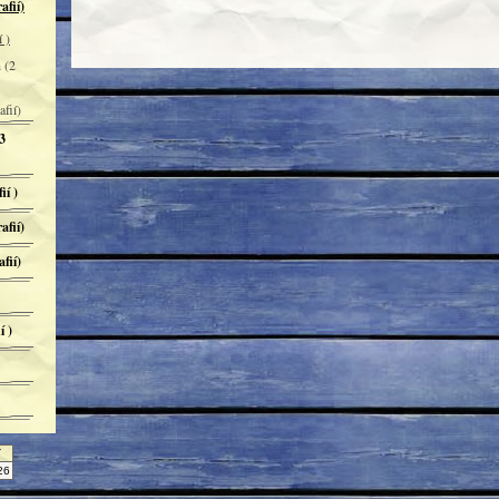
afií)
 )
 (2
fií)
3
ií )
afií)
fií)
í )
Y
26