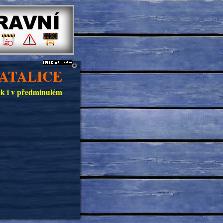
ATALICE
ček i v předminulém