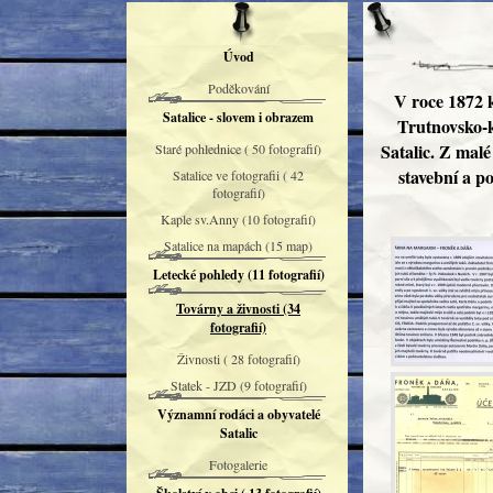
Úvod
Poděkování
V roce 1872 k
Satalice - slovem i obrazem
Trutnovsko-k
Satalic. Z malé
Staré pohlednice ( 50 fotografií)
stavební a p
Satalice ve fotografii ( 42
fotografií)
Kaple sv.Anny (10 fotografií)
Satalice na mapách (15 map)
Letecké pohledy (11 fotografií)
Továrny a živnosti (34
fotografií)
Živnosti ( 28 fotografií)
Statek - JZD (9 fotografií)
Významní rodáci a obyvatelé
Satalic
Fotogalerie