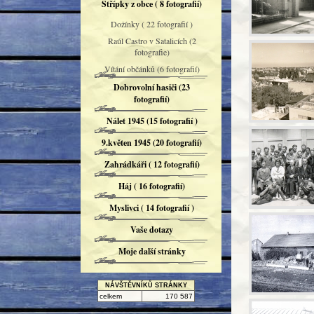
Střípky z obce ( 8 fotografií)
Dožínky ( 22 fotografií )
Raúl Castro v Satalicích (2
fotografie)
Vítání občánků (6 fotografií)
Dobrovolní hasiči (23
fotografií)
Nálet 1945 (15 fotografií )
9.květen 1945 (20 fotografií)
Zahrádkáři ( 12 fotografií)
Háj ( 16 fotografií)
Myslivci ( 14 fotografií )
Vaše dotazy
Moje další stránky
NÁVŠTĚVNÍKŮ STRÁNKY
celkem
170 587