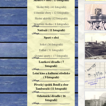
Školství v obci ( 13 fotografií)
Školní třídy (41 fotografií)
Učitelské sbory ( 12 fotografií)
Školní aktivity (12 fotografií)
Mateřská školka ( 8 fotografie)
Nádraží ( 11 fotografií)
Sport v obci
Sokol (30 fotografií)
Fotbal ( 31 fotografií)
Ostatní sporty ( 17 fotografií)
Loutkové divadlo ( 7
fotografií)
Letní kino a kulturní středisko
( 9 fotografií)
Pěvecký spolek Bendl a sbor
Tamburašů (11 fotografií)
Ochotnické divadlo ( 16
fotografií)