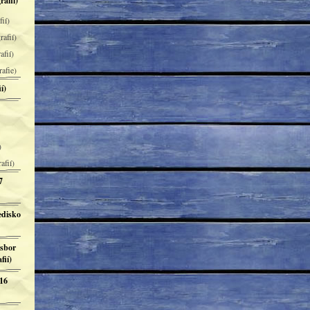
rafií)
ií)
rafií)
afií)
rafie)
í)
)
afií)
7
edisko
 sbor
fií)
 16