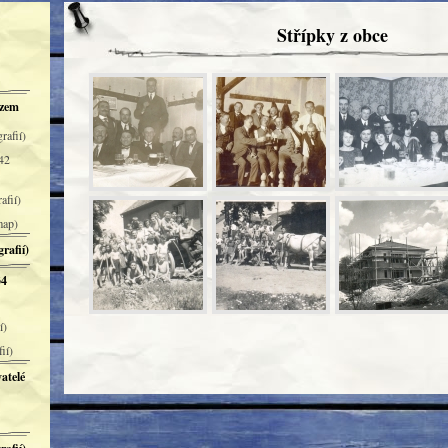
Střípky z obce
azem
rafií)
 42
afií)
map)
rafií)
34
í)
ií)
atelé