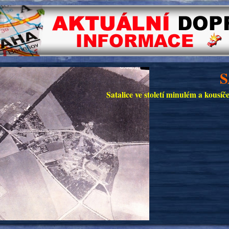
S
Satalice ve století minulém a kousí