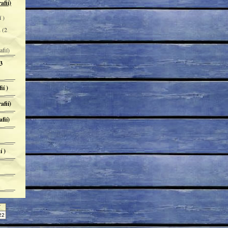
afií)
 )
 (2
fií)
3
ií )
afií)
fií)
í )
Y
22