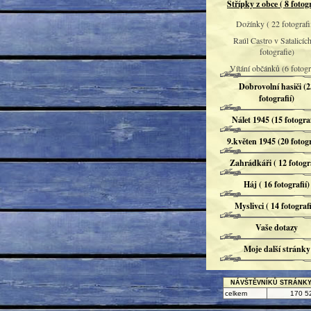
Střípky z obce ( 8 fotogr
Dožínky ( 22 fotografií
Raúl Castro v Satalicích
fotografie)
Vítání občánků (6 fotogra
Dobrovolní hasiči (2
fotografií)
Nálet 1945 (15 fotograf
9.květen 1945 (20 fotogr
Zahrádkáři ( 12 fotogra
Háj ( 16 fotografií)
Myslivci ( 14 fotografi
Vaše dotazy
Moje další stránky
NÁVŠTĚVNÍKŮ STRÁNK
celkem
170 5