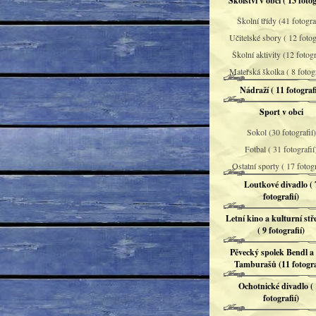
Školství v obci ( 13 fotog
Školní třídy (41 fotograf
Učitelské sbory ( 12 fotog
Školní aktivity (12 fotogr
Mateřská školka ( 8 fotog
Nádraží ( 11 fotografi
Sport v obci
Sokol (30 fotografií)
Fotbal ( 31 fotografií
Ostatní sporty ( 17 fotogr
Loutkové divadlo ( 
fotografií)
Letní kino a kulturní stř
( 9 fotografií)
Pěvecký spolek Bendl a
Tamburašů (11 fotogra
Ochotnické divadlo (
fotografií)