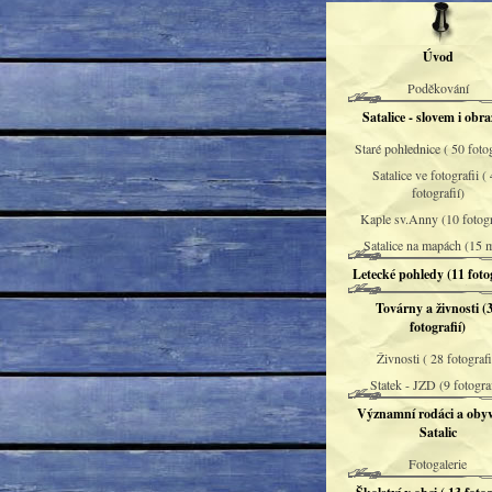
Úvod
Poděkování
Satalice - slovem i obr
Staré pohlednice ( 50 fotog
Satalice ve fotografii (
fotografií)
Kaple sv.Anny (10 fotogr
Satalice na mapách (15 
Letecké pohledy (11 fotog
Továrny a živnosti (
fotografií)
Živnosti ( 28 fotografi
Statek - JZD (9 fotograf
Významní rodáci a obyv
Satalic
Fotogalerie