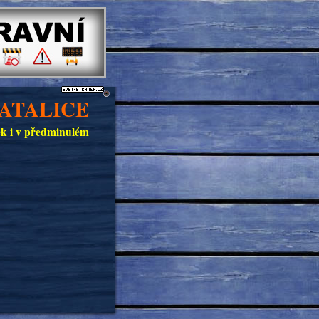
ATALICE
ček i v předminulém